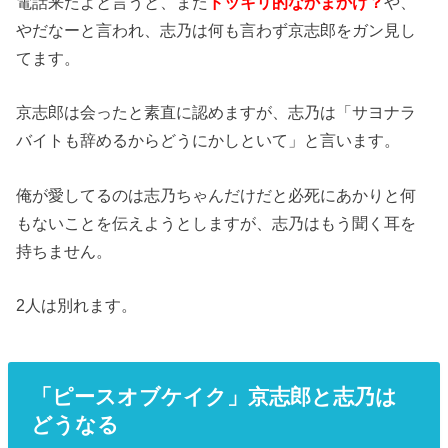
電話来たよと言うと、また
ドッキリ的なかまかけ？
や、
やだなーと言われ、志乃は何も言わず京志郎をガン見し
てます。
京志郎は会ったと素直に認めますが、志乃は「サヨナラ
バイトも辞めるからどうにかしといて」と言います。
俺が愛してるのは志乃ちゃんだけだと必死にあかりと何
もないことを伝えようとしますが、志乃はもう聞く耳を
持ちません。
2人は別れます。
「ピースオブケイク」京志郎と志乃は
どうなる