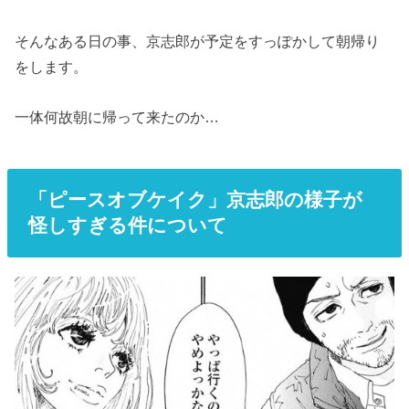
そんなある日の事、京志郎が予定をすっぽかして朝帰り
をします。
一体何故朝に帰って来たのか…
「ピースオブケイク」京志郎の様子が
怪しすぎる件について