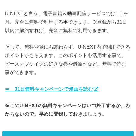
U-NEXTと言う、電子書籍＆動画配信サービスでは、1ヶ
月、完全に無料で利用する事できます。※登録から31日
以内に解約すれば、完全に無料で利用できます。
そして、無料登録にも関わらず、U-NEXT内で利用できる
ポイントがもらえます。このポイントを活用する事で、
ピースオブケイクの好きな巻や最新刊など、無料で読む
事ができます。
⇒ 31日無料キャンペーンで漫画を読む
※このU-NEXTの無料キャンペーンはいつ終了するか、わ
からないので、早めに登録しておきましょう。