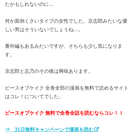
たかもしれないのに…
何か面倒くさいタイプの女性でした。京志郎みたいな優
しい男はそういないでしょうね…。
番外編もあるみたいですが、そちらも少し気になりま
す。
京志郎と志乃のその後は興味あります。
ピースオブケイク 全巻全部の漫画を無料で読めるサイト
はコレ！についてでした。
ピースオブケイク 無料で全巻全話を読むならコレ！！
⇒ 31日無料キャンペーンで漫画を読む