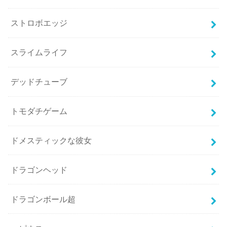
ストロボエッジ
スライムライフ
デッドチューブ
トモダチゲーム
ドメスティックな彼女
ドラゴンヘッド
ドラゴンボール超