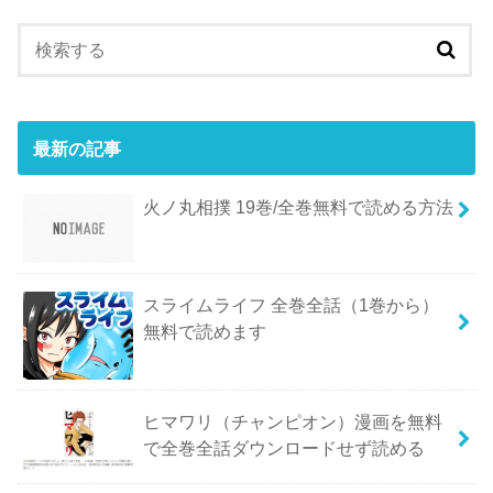
最新の記事
火ノ丸相撲 19巻/全巻無料で読める方法
スライムライフ 全巻全話（1巻から）
無料で読めます
ヒマワリ（チャンピオン）漫画を無料
で全巻全話ダウンロードせず読める