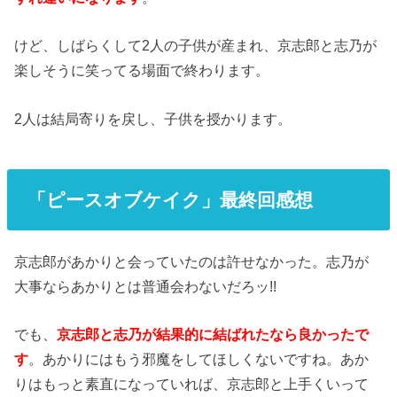
けど、しばらくして2人の子供が産まれ、京志郎と志乃が
楽しそうに笑ってる場面で終わります。
2人は結局寄りを戻し、子供を授かります。
「ピースオブケイク」最終回感想
京志郎があかりと会っていたのは許せなかった。志乃が
大事ならあかりとは普通会わないだろッ!!
でも、
京志郎と志乃が結果的に結ばれたなら良かったで
す
。あかりにはもう邪魔をしてほしくないですね。あか
りはもっと素直になっていれば、京志郎と上手くいって