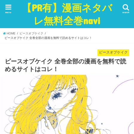
【PR有】漫画ネタバ
menu
search
レ無料全巻navi
HOME
ピースオブケイク
ピースオブケイク 全巻全部の漫画を無料で読めるサイトはコレ！
ピースオブケイク
ピースオブケイク 全巻全部の漫画を無料で読
めるサイトはコレ！