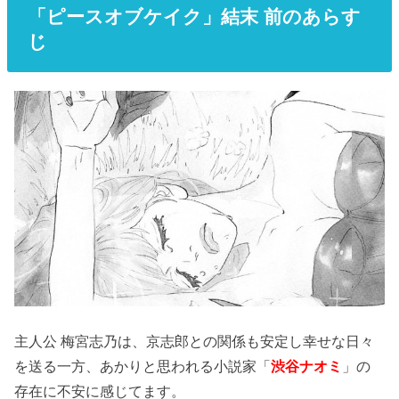
「ピースオブケイク」結末 前のあらす
じ
主人公 梅宮志乃は、京志郎との関係も安定し幸せな日々
を送る一方、あかりと思われる小説家「
渋谷ナオミ
」の
存在に不安に感じてます。