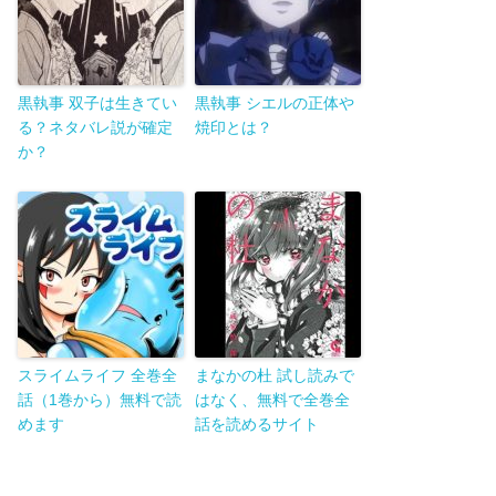
黒執事 双子は生きてい
黒執事 シエルの正体や
る？ネタバレ説が確定
焼印とは？
か？
スライムライフ 全巻全
まなかの杜 試し読みで
話（1巻から）無料で読
はなく、無料で全巻全
めます
話を読めるサイト