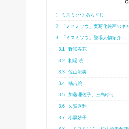
C
1
ミスミソウ あらすじ
2
「ミスミソウ」実写化映画のキ
3
「ミスミソウ」登場人物紹介
3.1
野咲春花
3.2
相場 晄
3.3
佐山流美
3.4
橘吉絵
3.5
加藤理佐子、三島ゆり
3.6
久賀秀利
3.7
小黒妙子
3.8
「ミスミソウ」佐山流美が嫌