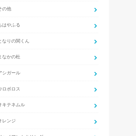
その他
ちはやふる
となりの関くん
まなかの杜
アシガール
ウロボロス
オキテネムル
オレンジ