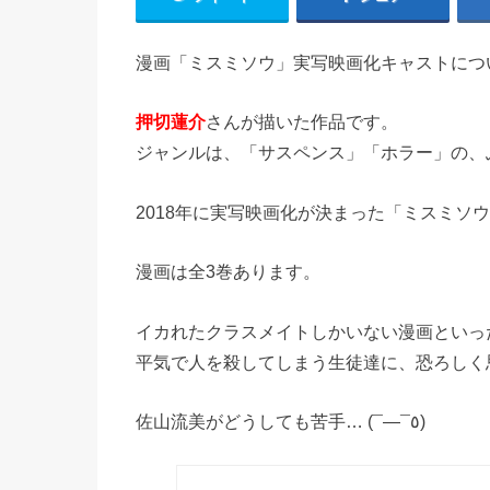
漫画「ミスミソウ」実写映画化キャストにつ
押切蓮介
さんが描いた作品です。
ジャンルは、「サスペンス」「ホラー」の、
2018年に実写映画化が決まった「ミスミソ
漫画は全3巻あります。
イカれたクラスメイトしかいない漫画といったら
平気で人を殺してしまう生徒達に、恐ろしく思い
佐山流美がどうしても苦手… (¯―¯٥)