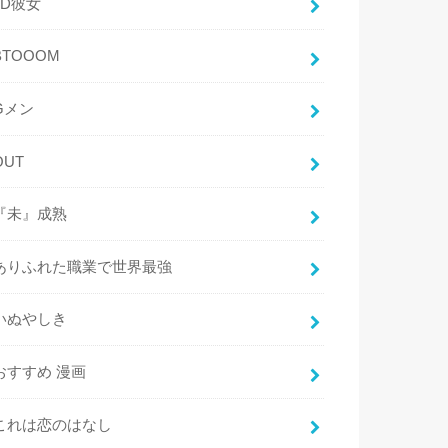
3D彼女
BTOOOM
Gメン
OUT
『未』成熟
ありふれた職業で世界最強
いぬやしき
おすすめ 漫画
これは恋のはなし