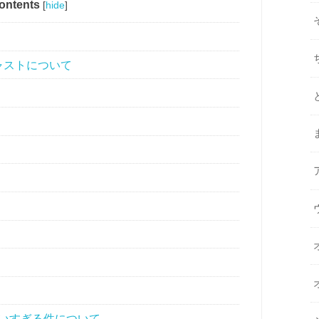
ontents
[
hide
]
ャストについて
いすぎる件について