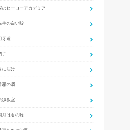
僕のヒーローアカデミア
先生の白い嘘
刃牙道
切子
君に届け
善悪の屑
喰猟教室
四月は君の嘘