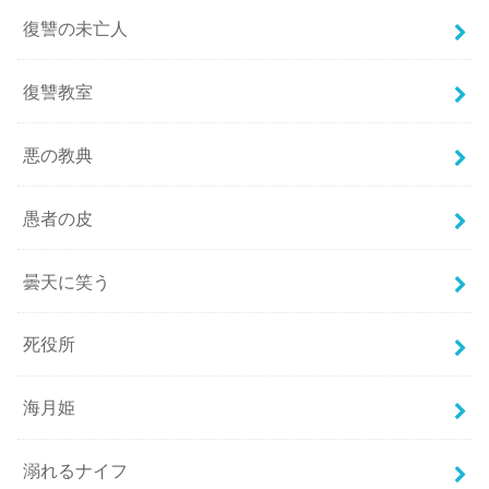
復讐の未亡人
復讐教室
悪の教典
愚者の皮
曇天に笑う
死役所
海月姫
溺れるナイフ