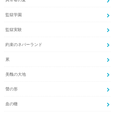
監獄学園
監獄実験
約束のネバーランド
累
美醜の大地
聲の形
血の轍