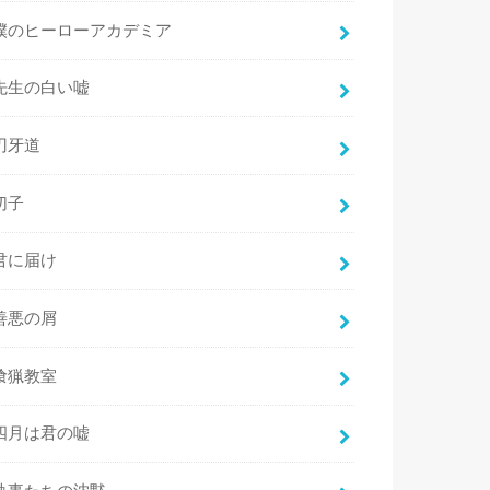
僕のヒーローアカデミア
先生の白い嘘
刃牙道
切子
君に届け
善悪の屑
喰猟教室
四月は君の嘘