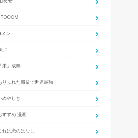
3D彼女
BTOOOM
Gメン
OUT
『未』成熟
ありふれた職業で世界最強
いぬやしき
おすすめ 漫画
これは恋のはなし